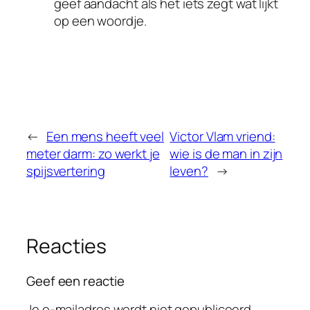
geef aandacht als het iets zegt wat lijkt
op een woordje.
←
Een mens heeft veel
Victor Vlam vriend:
meter darm: zo werkt je
wie is de man in zijn
spijsvertering
leven?
→
Reacties
Geef een reactie
Je e-mailadres wordt niet gepubliceerd.