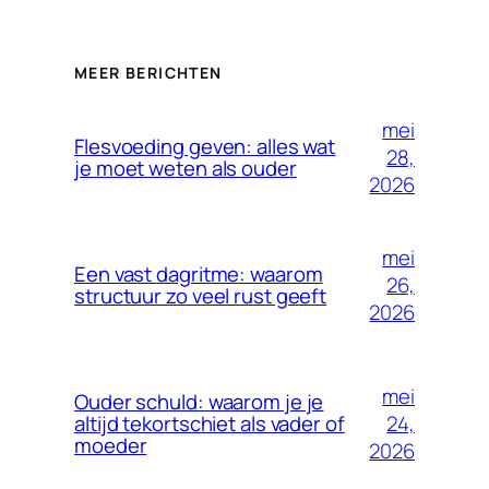
MEER BERICHTEN
mei
Flesvoeding geven: alles wat
28,
je moet weten als ouder
2026
mei
Een vast dagritme: waarom
26,
structuur zo veel rust geeft
2026
mei
Ouder schuld: waarom je je
24,
altijd tekortschiet als vader of
moeder
2026