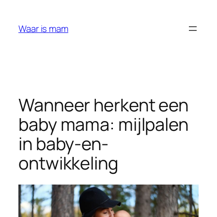
Ga
naar
Waar is mam
de
inhoud
Wanneer herkent een
baby mama: mijlpalen
in baby-en-
ontwikkeling