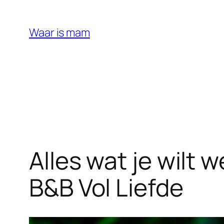
Ga
naar
Waar is mam
de
inhoud
Alles wat je wilt 
B&B Vol Liefde