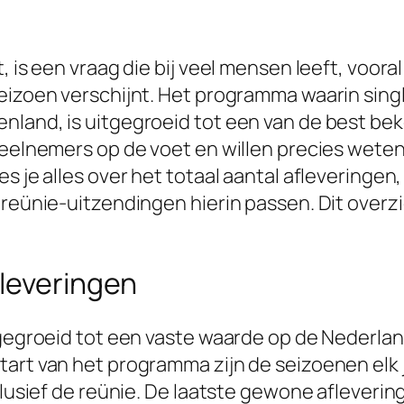
t, is een vraag die bij veel mensen leeft, voo
seizoen verschijnt. Het programma waarin sing
nland, is uitgegroeid tot een van de best be
 deelnemers op de voet en willen precies wete
s je alles over het totaal aantal afleveringen
 reünie-uitzendingen hierin passen. Dit overz
fleveringen
gegroeid tot een vaste waarde op de Nederlands
art van het programma zijn de seizoenen elk j
clusief de reünie. De laatste gewone afleverin