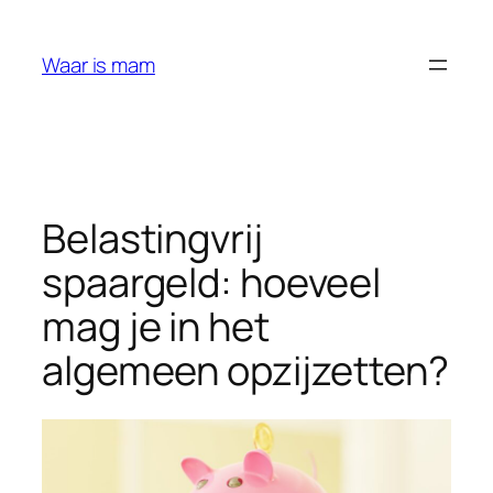
Ga
naar
Waar is mam
de
inhoud
Belastingvrij
spaargeld: hoeveel
mag je in het
algemeen opzijzetten?