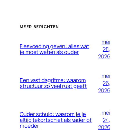
MEER BERICHTEN
mei
Flesvoeding geven: alles wat
28,
je moet weten als ouder
2026
mei
Een vast dagritme: waarom
26,
structuur zo veel rust geeft
2026
mei
Ouder schuld: waarom je je
24,
altijd tekortschiet als vader of
moeder
2026