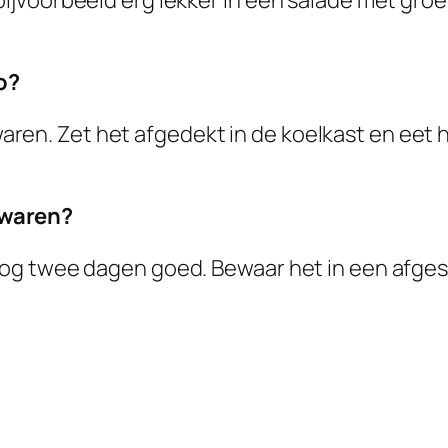
 bijvoorbeeld erg lekker in een salade met gro
o?
ren. Zet het afgedekt in de koelkast en eet h
ewaren?
o nog twee dagen goed. Bewaar het in een afge