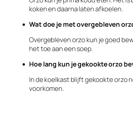
Orzo kun je prima koud eten. Het is
koken en daarna laten afkoelen.
Wat doe je met overgebleven orz
Overgebleven orzo kun je goed bewa
het toe aan een soep.
Hoe lang kun je gekookte orzo b
In de koelkast blijft gekookte orz
voorkomen.