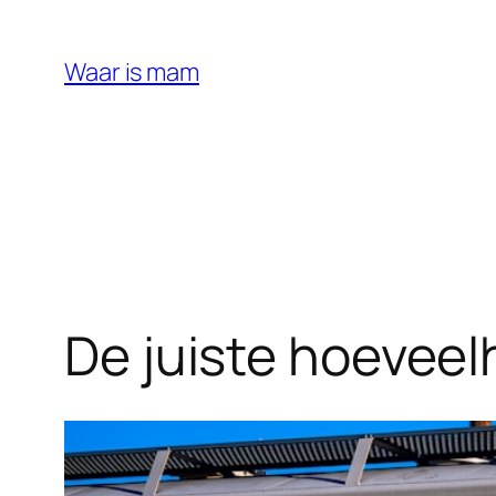
Ga
naar
Waar is mam
de
inhoud
De juiste hoeveelh