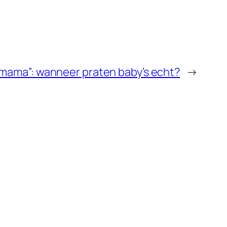
“mama”: wanneer praten baby’s echt?
→