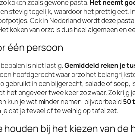
rzo koken zoals gewone pasta.
Het neemt go
 en stevig tegelijk, waardoor het prettig eet. In
toofpotjes. Ook in Nederland wordt deze past
 Het koken van orzo is dus heel algemeen en e
or één persoon
epalen is niet lastig.
Gemiddeld reken je tu
een hoofdgerecht waar orzo het belangrijkste
rzo gebruikt in een bijgerecht, salade of soep, i
t het ongeveer twee keer zo zwaar. Zo krijg j
ren kun je wat minder nemen, bijvoorbeeld
50 
je dat je teveel of te weinig op tafel zet.
 houden bij het kiezen van de 