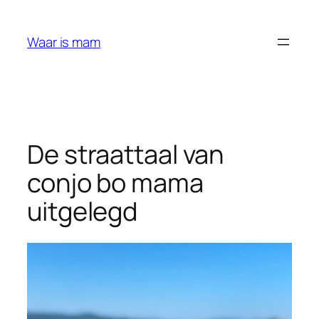
Ga
naar
Waar is mam
de
inhoud
De straattaal van
conjo bo mama
uitgelegd