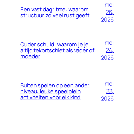
mei
Een vast dagritme: waarom
26,
structuur zo veel rust geeft
2026
mei
Ouder schuld: waarom je je
24,
altijd tekortschiet als vader of
moeder
2026
mei
Buiten spelen op een ander
22,
niveau: leuke speelplein
activiteiten voor elk kind
2026