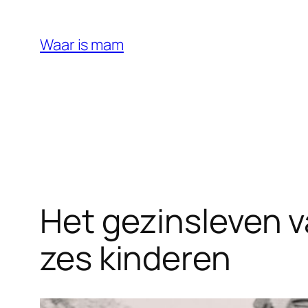
Ga
naar
Waar is mam
de
inhoud
Het gezinsleven va
zes kinderen