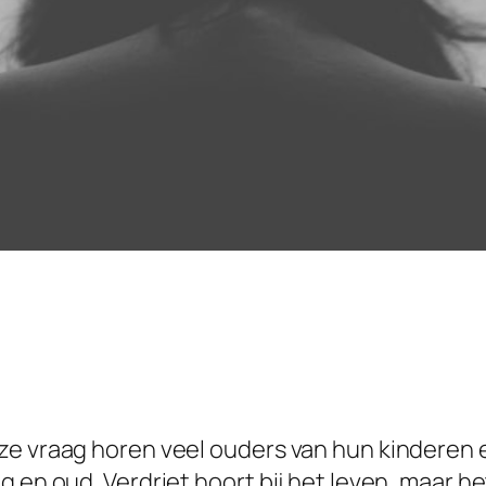
ze vraag horen veel ouders van hun kinderen e
en oud. Verdriet hoort bij het leven, maar het 