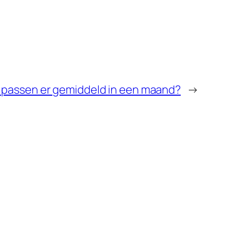
passen er gemiddeld in een maand?
→