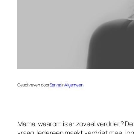
Geschreven door
Senna
in
Algemeen
Mama, waarom is er zoveel verdriet? De
vraag. Iedereen maakt verdriet mee, jong 