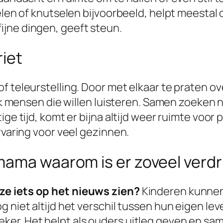
delen of knutselen bijvoorbeeld, helpt meesta
jne dingen, geeft steun.
riet
 teleurstelling. Door met elkaar te praten over
ak mensen die willen luisteren. Samen zoeken na
ige tijd, komt er bijna altijd weer ruimte voor 
rvaring voor veel gezinnen.
mama waarom is er zoveel verdr
ze iets op het nieuws zien?
Kinderen kunnen
g niet altijd het verschil tussen hun eigen le
er. Het helpt als ouders uitleg geven en same