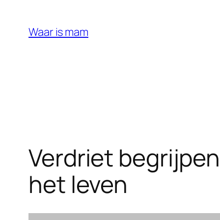
Ga
naar
Waar is mam
de
inhoud
Verdriet begrijpe
het leven