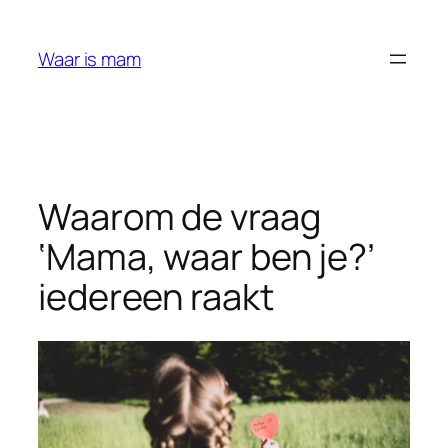
Ga
naar
Waar is mam
de
inhoud
Waarom de vraag
‘Mama, waar ben je?’
iedereen raakt