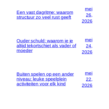
mei
Een vast dagritme: waarom
26,
structuur zo veel rust geeft
2026
mei
Ouder schuld: waarom je je
altijd tekortschiet als vader of
24,
moeder
2026
mei
Buiten spelen op een ander
niveau: leuke speelplein
22,
activiteiten voor elk kind
2026