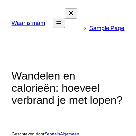
Ga
naar
de
Waar is mam
Sample Page
inhoud
Wandelen en
calorieën: hoeveel
verbrand je met lopen?
Geschreven door
Senna
in
Algemeen