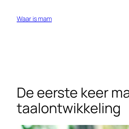
Ga
naar
Waar is mam
de
inhoud
De eerste keer ma
taalontwikkeling