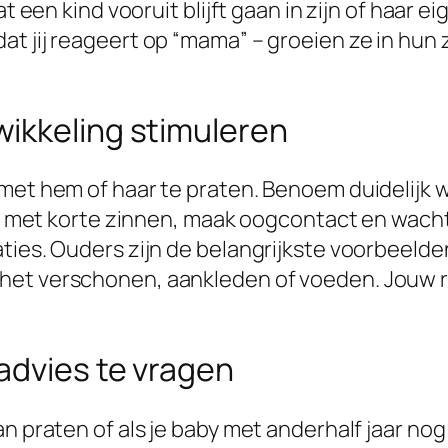
dat een kind vooruit blijft gaan in zijn of haa
at jij reageert op “mama” – groeien ze in hun
ikkeling stimuleren
met hem of haar te praten. Benoem duidelijk wi
gen met korte zinnen, maak oogcontact en wach
ies. Ouders zijn de belangrijkste voorbeelden 
het verschonen, aankleden of voeden. Jouw ru
advies te vragen
an praten of als je baby met anderhalf jaar n