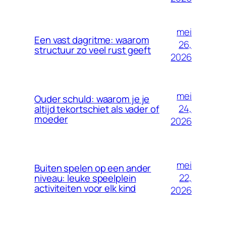
mei
Een vast dagritme: waarom
26,
structuur zo veel rust geeft
2026
mei
Ouder schuld: waarom je je
24,
altijd tekortschiet als vader of
moeder
2026
mei
Buiten spelen op een ander
22,
niveau: leuke speelplein
activiteiten voor elk kind
2026