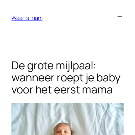
Ga
naar
Waar is mam
de
inhoud
De grote mijlpaal:
wanneer roept je baby
voor het eerst mama