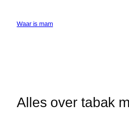
Ga
naar
de
Waar is mam
inhoud
Alles over tabak 