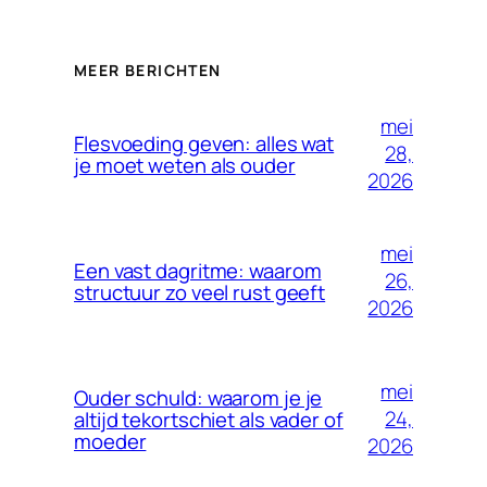
MEER BERICHTEN
mei
Flesvoeding geven: alles wat
28,
je moet weten als ouder
2026
mei
Een vast dagritme: waarom
26,
structuur zo veel rust geeft
2026
mei
Ouder schuld: waarom je je
24,
altijd tekortschiet als vader of
moeder
2026