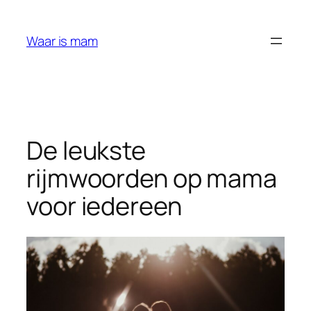
Ga
naar
Waar is mam
de
inhoud
De leukste
rijmwoorden op mama
voor iedereen