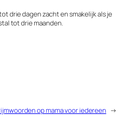
ot drie dagen zacht en smakelijk als je
stal tot drie maanden.
 rijmwoorden op mama voor iedereen
→