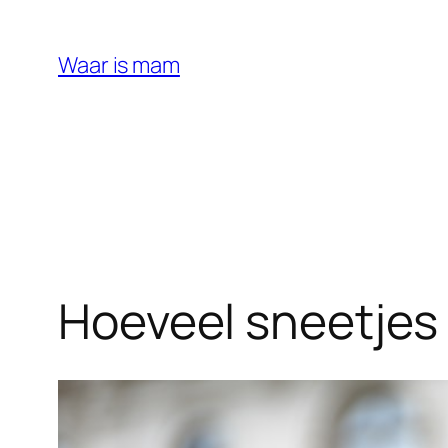
Ga
naar
Waar is mam
de
inhoud
Hoeveel sneetjes 