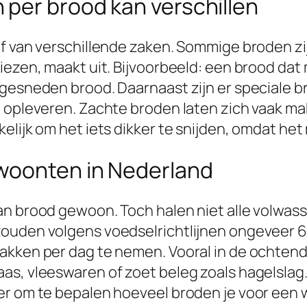
 per brood kan verschillen
f van verschillende zaken. Sommige broden zijn
kiezen, maakt uit. Bijvoorbeeld: een brood d
 gesneden brood. Daarnaast zijn er speciale b
 opleveren. Zachte broden laten zich vaak makk
elijk om het iets dikker te snijden, omdat het
woonten in Nederland
van brood gewoon. Toch halen niet alle volw
zouden volgens voedselrichtlijnen ongeveer 
akken per dag te nemen. Vooral in de ochtend 
as, vleeswaren of zoet beleg zoals hagelslag
er om te bepalen hoeveel broden je voor een w