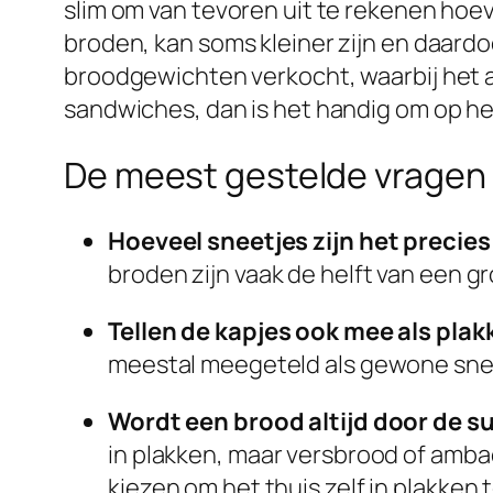
slim om van tevoren uit te rekenen hoev
broden, kan soms kleiner zijn en daard
broodgewichten verkocht, waarbij het aa
sandwiches, dan is het handig om op h
De meest gestelde vragen 
Hoeveel sneetjes zijn het precies
broden zijn vaak de helft van een g
Tellen de kapjes ook mee als plak
meestal meegeteld als gewone sneetj
Wordt een brood altijd door de 
in plakken, maar versbrood of amba
kiezen om het thuis zelf in plakken t