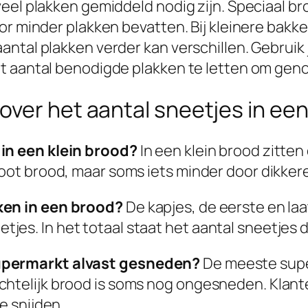
eel plakken gemiddeld nodig zijn. Speciaal bro
oor minder plakken bevatten. Bij kleinere bak
ntal plakken verder kan verschillen. Gebruik j
et aantal benodigde plakken te letten om ge
over het aantal sneetjes in ee
 in een klein brood?
In een klein brood zitten
root brood, maar soms iets minder door dikker
ken in een brood?
De kapjes, de eerste en la
es. In het totaal staat het aantal sneetjes d
supermarkt alvast gesneden?
De meeste supe
chtelijk brood is soms nog ongesneden. Klant
e snijden.