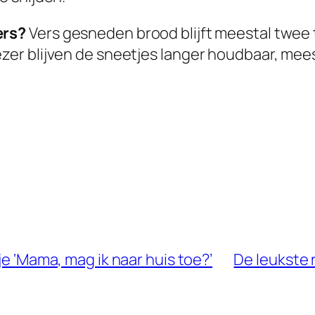
ers?
Vers gesneden brood blijft meestal twee t
ezer blijven de sneetjes langer houdbaar, mee
je ‘Mama, mag ik naar huis toe?’
De leukste